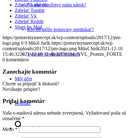
Na aké množstvo mám nárok?
Zdielať LinkedIn
Zdielať Tumblr
Zdielať Vk
Zdielať Reddit
Share by Mail
Kto mi môže potraviny predpísať?
https://potravinynarecept.sk/wp-content/uploads/2017/12/pnr-
logo.png
0
0
Miloš Jurík
https://potravinynarecept.sk/wp-
content/uploads/2017/12/pnr-logo.png
Miloš Jurík
2021-12-10
Vytvorte si vlastný zoznam
15:46:32
2021-12-10 15:46:32
D0194_NVL_Promix_FORTE
0
komentárov
Zanechajte komentár
Môj účet
Chcete sa pripojiť k diskusii?
Neváhajte prispieť!
Pridaj komentár
Kontakt
Vaša e-mailová adresa nebude zverejnená.
Vyžadované polia sú
označené
*
Vyhľadávanie
Meno
*