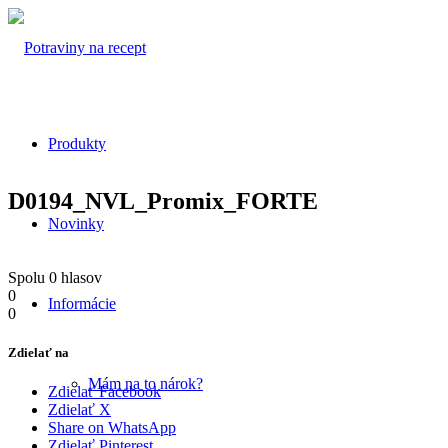
Produkty
D0194_NVL_Promix_FORTE
Novinky
Spolu
0
hlasov
0
Informácie
0
Zdielať na
Mám na to nárok?
Zdielať Facebook
Zdielať X
Share on WhatsApp
Zdielať Pinterest