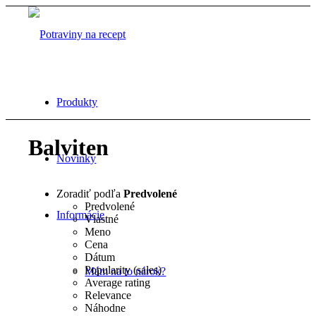
Produkty
Balviten
Novinky
Zoradiť podľa
Predvolené
Predvolené
Informácie
Vlastné
Meno
Cena
Dátum
Popularity (sales)
Mám na to nárok?
Average rating
Relevance
Náhodne