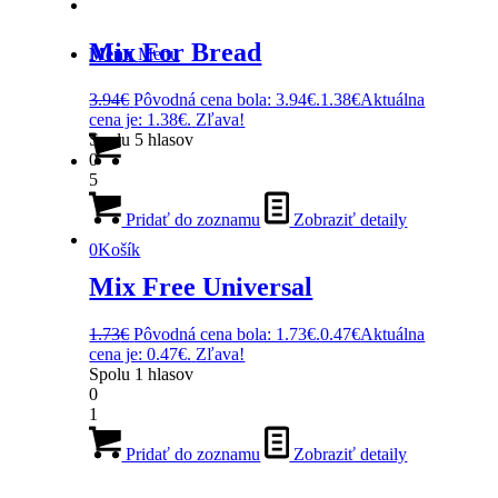
Mix For Bread
Menu
Menu
3.94
€
Pôvodná cena bola: 3.94€.
1.38
€
Aktuálna
cena je: 1.38€.
Zľava!
Spolu
5
hlasov
0
5
Pridať do zoznamu
Zobraziť detaily
0
Košík
Mix Free Universal
1.73
€
Pôvodná cena bola: 1.73€.
0.47
€
Aktuálna
cena je: 0.47€.
Zľava!
Spolu
1
hlasov
0
1
Pridať do zoznamu
Zobraziť detaily