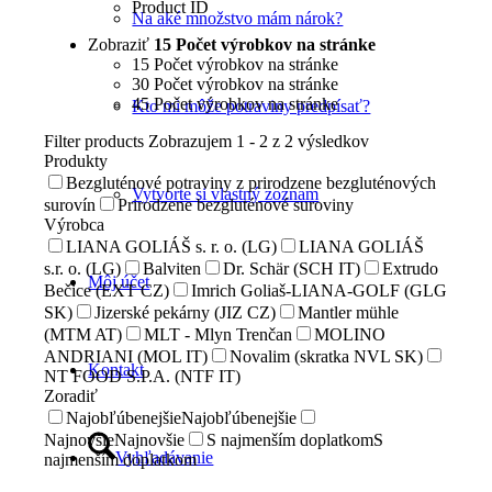
Product ID
Na aké množstvo mám nárok?
Zobraziť
15 Počet výrobkov na stránke
15 Počet výrobkov na stránke
30 Počet výrobkov na stránke
45 Počet výrobkov na stránke
Kto mi môže potraviny predpísať?
Filter products
Zobrazujem 1 - 2 z 2 výsledkov
Produkty
Bezgluténové potraviny z prirodzene bezgluténových
Vytvorte si vlastný zoznam
surovín
Prirodzene bezgluténové suroviny
Výrobca
LIANA GOLIÁŠ s. r. o. (LG)
LIANA GOLIÁŠ
s.r. o. (LG)
Balviten
Dr. Schär (SCH IT)
Extrudo
Môj účet
Bečice (EXT CZ)
Imrich Goliaš-LIANA-GOLF (GLG
SK)
Jizerské pekárny (JIZ CZ)
Mantler mühle
(MTM AT)
MLT - Mlyn Trenčan
MOLINO
ANDRIANI (MOL IT)
Novalim (skratka NVL SK)
Kontakt
NT FOOD S.P.A. (NTF IT)
Zoradiť
Najobľúbenejšie
Najobľúbenejšie
Najnovšie
Najnovšie
S najmenším doplatkom
S
Vyhľadávanie
najmenším doplatkom