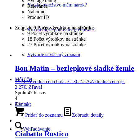
Average rating
Na aké množstvo mám nárok?
Relevance
Náhodne
Product ID
Zobraziť
9 Počet výrobkov na stránke
Kto mi môže potraviny predpísať?
9 Počet výrobkov na stránke
18 Počet výrobkov na stránke
27 Počet výrobkov na stránke
Vytvorte si vlastný zoznam
Bon Matin – bezlepkové sladké žemle
Môj účet
3.13
€
Pôvodná cena bola: 3.13€.
2.27
€
Aktuálna cena je:
2.27€.
Zľava!
Spolu
47
hlasov
4
43
Kontakt
Pridať do zoznamu
Zobraziť detaily
Vyhľadávanie
Ciabatta Rustica