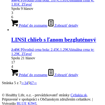
3.07
€
Pôvodná cena bola: 3.07€.
1.81
€
Aktuálna cena je:
1.81€.
Zľava!
Spolu
9
hlasov
3
6
Pridať do zoznamu
Zobraziť detaily
LINSI chlieb s ľanom bezgluténový
2.45
€
Pôvodná cena bola: 2.45€.
1.29
€
Aktuálna cena je:
1.29€.
Zľava!
Spolu
21
hlasov
17
4
Pridať do zoznamu
Zobraziť detaily
Stránka 5 z 7
«
‹
3
4
5
6
7
›
»
© Healthy Life, o.z. - prevádzkovateľ stránky
Celiakia.sk
.
Pripravené v spolupráci s Občianskym združením celiatikov. |
Vytvorilo
BLUE KIWI
.