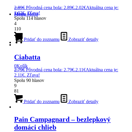
2.89
€
Pôvodná cena bola: 2.89€.
2.02
€
Aktuálna cena je:
2.02€.
Zľava!
Menu
Menu
Spolu
114
hlasov
4
110
Pridať do zoznamu
Zobraziť detaily
Ciabatta
0
Košík
2.79
€
Pôvodná cena bola: 2.79€.
2.11
€
Aktuálna cena je:
2.11€.
Zľava!
Spolu
90
hlasov
9
81
Pridať do zoznamu
Zobraziť detaily
Pain Campagnard – bezlepkový
domáci chlieb