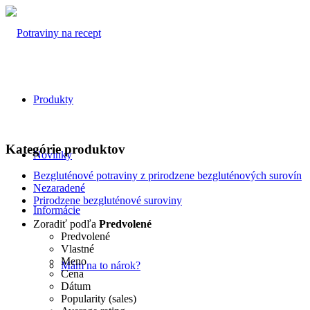
Produkty
Kategórie produktov
Novinky
Bezgluténové potraviny z prirodzene bezgluténových surovín
Nezaradené
Prirodzene bezgluténové suroviny
Informácie
Zoradiť podľa
Predvolené
Predvolené
Vlastné
Meno
Mám na to nárok?
Cena
Dátum
Popularity (sales)