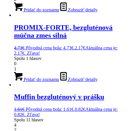
Pridať do zoznamu
Zobraziť detaily
PROMIX-FORTE, bezgluténová
múčna zmes silná
4.73
€
Pôvodná cena bola: 4.73€.
2.17
€
Aktuálna cena je:
2.17€.
Zľava!
Spolu
1
hlasov
0
1
Pridať do zoznamu
Zobraziť detaily
Muffin bezgluténový v prášku
1.61
€
Pôvodná cena bola: 1.61€.
0.82
€
Aktuálna cena je:
0.82€.
Zľava!
Spolu
11
hlasov
4
7