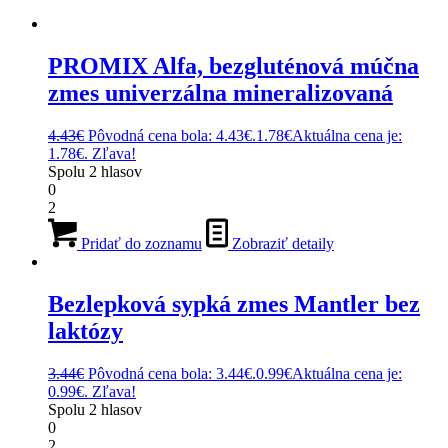
PROMIX Alfa, bezgluténová múčna
zmes univerzálna mineralizovaná
4.43
€
Pôvodná cena bola: 4.43€.
1.78
€
Aktuálna cena je:
1.78€.
Zľava!
Spolu
2
hlasov
0
2
Pridať do zoznamu
Zobraziť detaily
Bezlepková sypká zmes Mantler bez
laktózy
3.44
€
Pôvodná cena bola: 3.44€.
0.99
€
Aktuálna cena je:
0.99€.
Zľava!
Spolu
2
hlasov
0
2