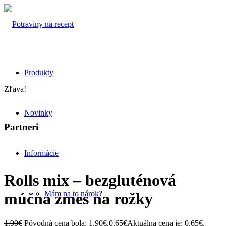
Produkty
Zľava!
Novinky
Partneri
Informácie
Rolls mix – bezgluténová
Mám na to nárok?
múčna zmes na rožky
1.90
€
Pôvodná cena bola: 1.90€.
0.65
€
Aktuálna cena je: 0.65€.