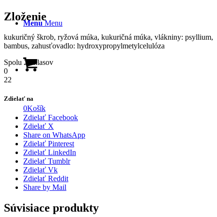
Zloženie
Menu
Menu
kukuričný škrob, ryžová múka, kukuričná múka, vlákniny: psyllium,
bambus, zahusťovadlo: hydroxypropylmetylcelulóza
Spolu
22
hlasov
0
22
Zdielať na
0
Košík
Zdielať Facebook
Zdielať X
Share on WhatsApp
Zdielať Pinterest
Zdielať LinkedIn
Zdielať Tumblr
Zdielať Vk
Zdielať Reddit
Share by Mail
Súvisiace produkty