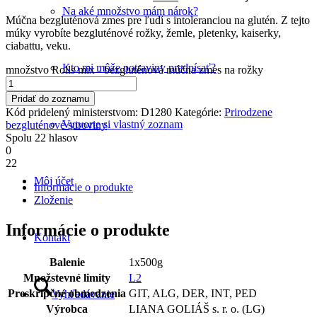
Na aké množstvo mám nárok?
Múčna bezgluténová zmes pre ľudí s intoleranciou na glutén. Z tejto
múky vyrobíte bezgluténové rožky, žemle, pletenky, kaiserky,
ciabattu, veku.
Kto mi môže potraviny predpísať?
množstvo Rolls mix - bezgluténová múčna zmes na rožky
Pridať do zoznamu
Kód pridelený ministerstvom:
D1280
Kategórie:
Prirodzene
Vytvorte si vlastný zoznam
bezgluténové suroviny
Spolu
22
hlasov
0
22
Môj účet
Informácie o produkte
Zloženie
Informácie o produkte
Kontakt
Balenie
1x500g
Množstevné limity
L2
Preskripčné obmedzenia
GIT, ALG, DER, INT, PED
Vyhľadávanie
Výrobca
LIANA GOLIÁŠ s. r. o. (LG)